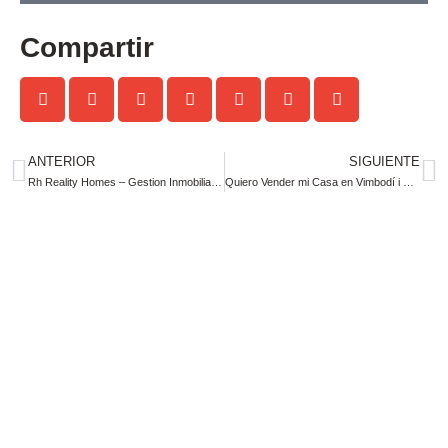
Compartir
ANTERIOR
SIGUIENTE
Rh Reality Homes – Gestion Inmobiliaria: La Clave para Vender Mi Casa en Vilanova de Prades de Manera Exitosa
Quiero Vender mi Casa en Vimbodí i Poblet”: Descubre la Experiencia Sin Estrés con Rh Reality Homes