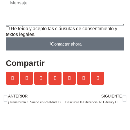
He leído y acepto las
cláusulas de consentimiento y
textos legales
.
Contactar ahora
Compartir
ANTERIOR
SIGUIENTE
¡Transforma tu Sueño en Realidad! Descubre Cómo Vender mi Casa en Vilaverd con Éxito junto a Rh Reality Homes – Gestion Inmobiliaria
Descubre la Diferencia: RH Reality Homes – Tu Socio de Confianza para Vender mi Piso o Casa en Valls