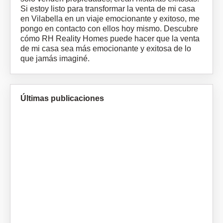
Si estoy listo para transformar la venta de mi casa
en Vilabella en un viaje emocionante y exitoso, me
pongo en
contacto
con ellos hoy mismo. Descubre
cómo RH Reality Homes puede hacer que la venta
de mi casa sea más emocionante y exitosa de lo
que jamás imaginé.
Últimas publicaciones
Aj
Pr
el
In
Vi
Nu
Us
Le
De