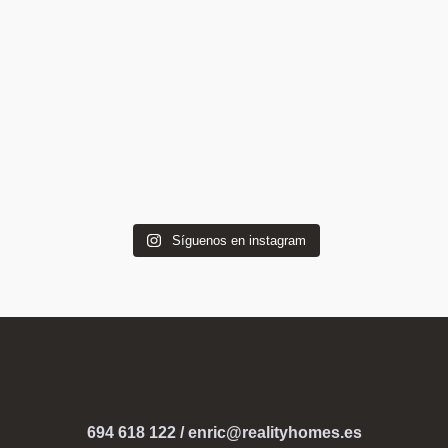
Síguenos en instagram
694 618 122
/
enric@realityhomes.
es